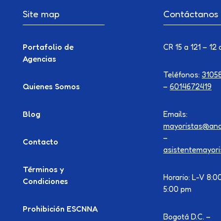
Site map
Contáctanos
Portafolio de
CR 15 a 121 – 12 
Agencias
Teléfonos:
3105
Quienes Somos
–
6014672419
Blog
Emails:
mayoristas@ana
–
Contacto
asistentemayor
Términos y
Horario: L-V 8:0
Condiciones
5:00 pm
Prohibición ESCNNA
Bogotá D.C. –