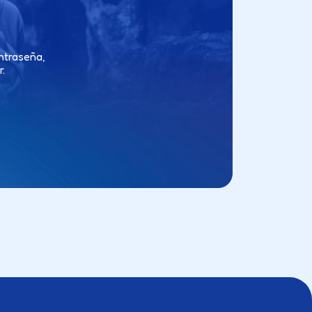
ntraseña,
.