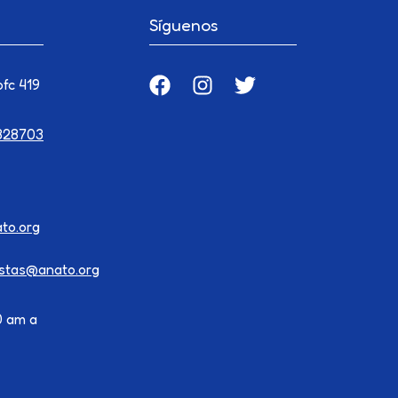
Síguenos
ofc 419
828703
to.org
istas@anato.org
0 am a